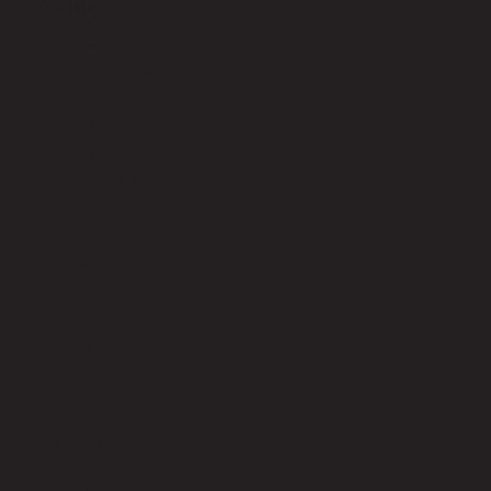
Země
Argentina
Česká republika
Dominikánská republika
Chile
Itálie
Jihoafrická republika
Nový Zéland
Rakousko
Španělsko
Uruguay
Vinařské oblasti
Vinařství
Druh vína
Barva vína