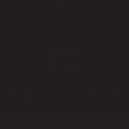
Na Střelnici 48
779 00 Olomouc
Zobrazit mapu
KONTAKTUJTE NÁS
T
+420 727 990 586
E
openwine@openwine.cz
O NÁS
Jsme výhradní dovozce prémiových vín z Jižní Ameriky. Certifikované
produkty dovážíme přímo z Chile, Argentiny a Uruguaye.
využíváme platební bránu
ComGate